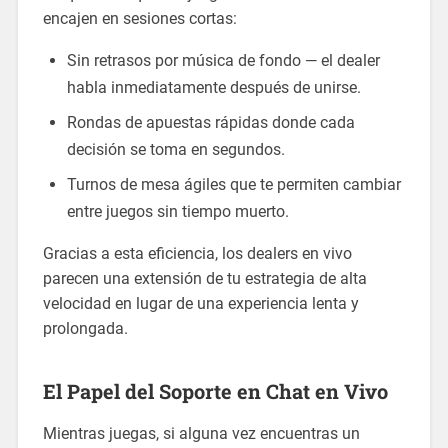
encajen en sesiones cortas:
Sin retrasos por música de fondo — el dealer
habla inmediatamente después de unirse.
Rondas de apuestas rápidas donde cada
decisión se toma en segundos.
Turnos de mesa ágiles que te permiten cambiar
entre juegos sin tiempo muerto.
Gracias a esta eficiencia, los dealers en vivo
parecen una extensión de tu estrategia de alta
velocidad en lugar de una experiencia lenta y
prolongada.
El Papel del Soporte en Chat en Vivo
Mientras juegas, si alguna vez encuentras un