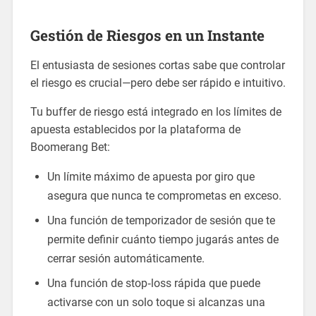
Gestión de Riesgos en un Instante
El entusiasta de sesiones cortas sabe que controlar
el riesgo es crucial—pero debe ser rápido e intuitivo.
Tu buffer de riesgo está integrado en los límites de
apuesta establecidos por la plataforma de
Boomerang Bet:
Un límite máximo de apuesta por giro que
asegura que nunca te comprometas en exceso.
Una función de temporizador de sesión que te
permite definir cuánto tiempo jugarás antes de
cerrar sesión automáticamente.
Una función de stop‑loss rápida que puede
activarse con un solo toque si alcanzas una