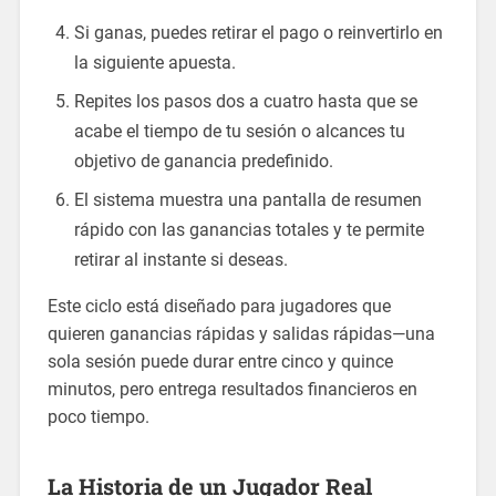
Si ganas, puedes retirar el pago o reinvertirlo en
la siguiente apuesta.
Repites los pasos dos a cuatro hasta que se
acabe el tiempo de tu sesión o alcances tu
objetivo de ganancia predefinido.
El sistema muestra una pantalla de resumen
rápido con las ganancias totales y te permite
retirar al instante si deseas.
Este ciclo está diseñado para jugadores que
quieren ganancias rápidas y salidas rápidas—una
sola sesión puede durar entre cinco y quince
minutos, pero entrega resultados financieros en
poco tiempo.
La Historia de un Jugador Real