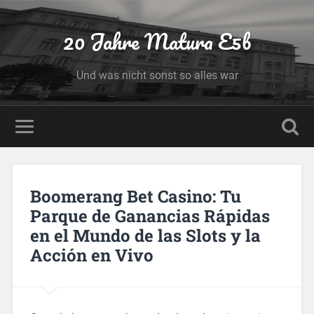
20 Jahre Matura E5b
Und was nicht sonst so alles war
Boomerang Bet Casino: Tu
Parque de Ganancias Rápidas
en el Mundo de las Slots y la
Acción en Vivo