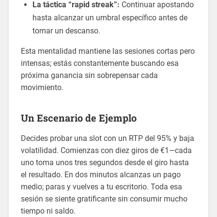
La táctica “rapid streak”:
Continuar apostando
hasta alcanzar un umbral específico antes de
tomar un descanso.
Esta mentalidad mantiene las sesiones cortas pero
intensas; estás constantemente buscando esa
próxima ganancia sin sobrepensar cada
movimiento.
Un Escenario de Ejemplo
Decides probar una slot con un RTP del 95% y baja
volatilidad. Comienzas con diez giros de €1—cada
uno toma unos tres segundos desde el giro hasta
el resultado. En dos minutos alcanzas un pago
medio; paras y vuelves a tu escritorio. Toda esa
sesión se siente gratificante sin consumir mucho
tiempo ni saldo.