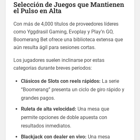
Selección de Juegos que Mantienen
el Pulso en Alta
Con más de 4,000 títulos de proveedores líderes
como Yggdrasil Gaming, Evoplay y Play’n GO,
Boomerang Bet ofrece una biblioteca extensa que
aún resulta ágil para sesiones cortas.
Los jugadores suelen inclinarse por estas
categorías durante breves períodos:
Clásicos de Slots con reels rápidos:
La serie
“Boomerang” presenta un ciclo de giro rápido y
grandes pagos.
Ruleta de alta velocidad:
Una mesa que
permite opciones de doble apuesta con
resultados inmediatos.
Blackjack con dealer en vivo:
Una mesa